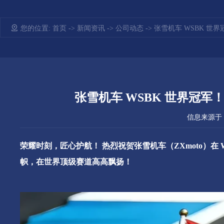
您的位置:
首页
->
新闻资讯
->
公司动态
-> 张雪机车 WSBK 
张雪机车 WSBK 世界冠军
信息来源于：汪
荣耀时刻，匠心护航！
热烈祝贺张雪机车（
ZXmoto）
帜，在世界顶级赛道高高飘扬！