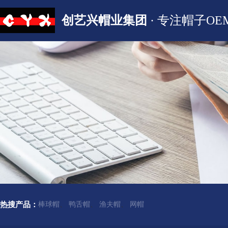
创艺兴帽业集团
· 专注帽子OE
热搜产品：
棒球帽
、
鸭舌帽
、
渔夫帽
、
网帽