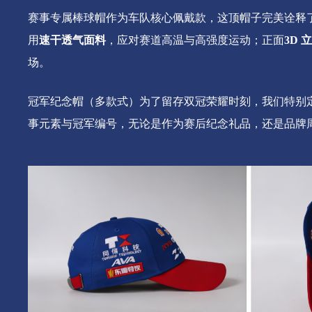
赛事专属棒球帽
作为车队核心佩戴款，这顶帽子完美诠释
用
速干透气面料
，应对赛道高温与高强度运动；正面
3D 
场。
冠军纪念帽（多款式）
为了留存双冠荣耀时刻，我们特别
事元素与冠军编号，无论是作为赛后纪念礼品，还是品牌