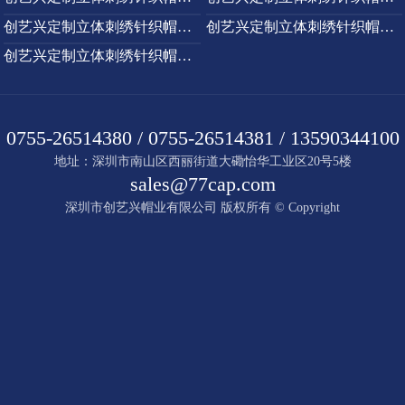
拼色字母刺绣针织帽定制均码多色可选
圣诞限定针织帽定制均码多色可选
纯色针织帽老爷帽定制均码多色可选
嘻哈撞色针织定制均码多色可选
蓝色针织定制均码多色可选
黑色织唛刺绣针织定制均码多色可选
黑色刺绣堆堆帽针织定制均码多色可选
纯黑刺绣针织帽定制均码多色可选
织唛章针织帽定制均码多色可选
多巴胺纯色针织定制均码多色可选
创艺兴针织毛线帽保暖潮流百搭针织帽
创艺兴胶章针织帽来图定制多色可选
创艺兴定制立体刺绣针织帽冒险帽多色可选
创艺兴定制立体刺绣针织帽冒险帽多色可选
创艺兴定制立体刺绣针织帽冒险帽多色可选
创艺兴定制立体刺绣针织帽冒险帽多色可选
创艺兴定制立体刺绣针织帽冒险帽多色可选
0755-26514380 / 0755-26514381 / 13590344100
地址：深圳市南山区西丽街道大磡怡华工业区20号5楼
sales@77cap.com
深圳市创艺兴帽业有限公司 版权所有 © Copyright